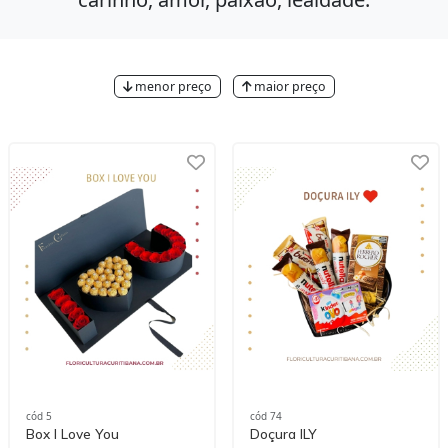
menor preço
maior preço
cód 5
cód 74
Box I Love You
Doçura ILY