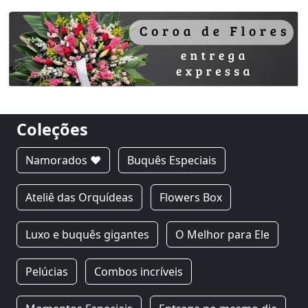
Coleções
Namorados ❤
Buquês Especiais
Ateliê das Orquídeas
Flowers Box
Luxo e buquês gigantes
O Melhor para Ele
Pelúcias
Combos incríveis