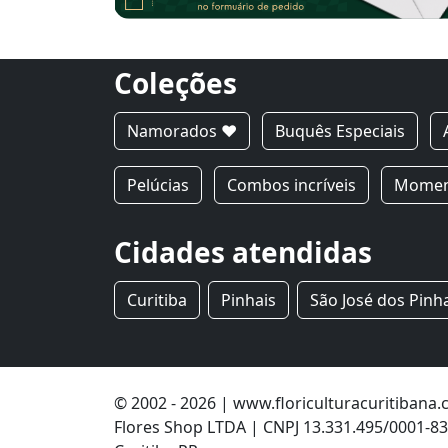
Coleções
Namorados ❤
Buquês Especiais
Pelúcias
Combos incríveis
Moment
Cidades atendidas
Curitiba
Pinhais
São José dos Pinh
© 2002 - 2026 | www.floriculturacuritibana
Flores Shop LTDA | CNPJ 13.331.495/0001-83