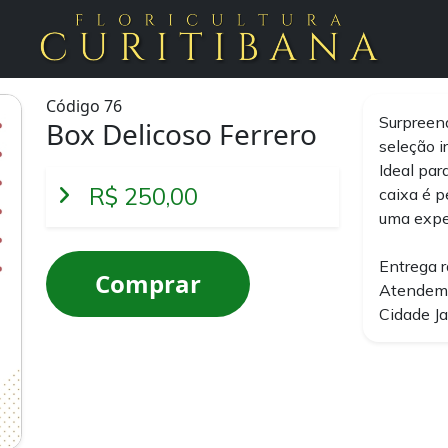
Código 76
Surpreend
Box Delicoso Ferrero
seleção i
Ideal par
R$ 250,00
caixa é p
uma exper
Entrega r
Comprar
Atendemo
Cidade Ja