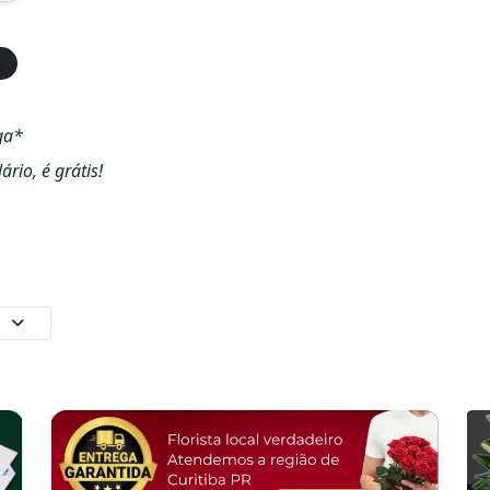
ga*
io, é grátis!