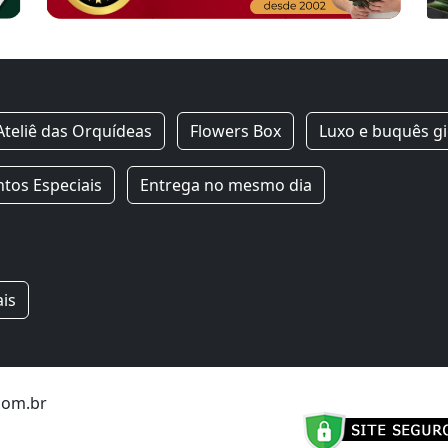
Ateliê das Orquídeas
Flowers Box
Luxo e buquês g
os Especiais
Entrega no mesmo dia
ais
.com.br