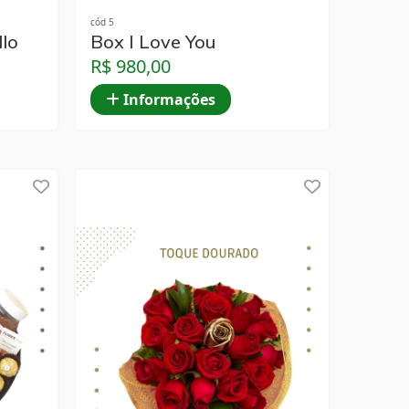
cód 5
llo
Box I Love You
R$ 980,00
Informações