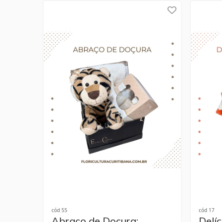
cód 55
cód 17
Abraço de Doçura:
Delí