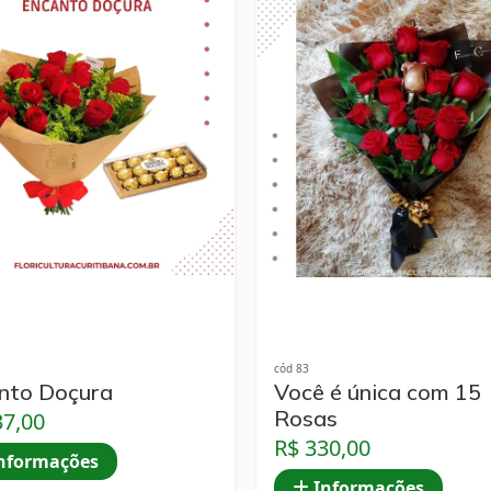
cód 83
nto Doçura
Você é única com 15
Rosas
37,00
R$ 330,00
nformações
Informações