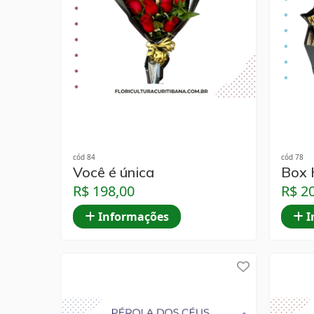
cód 84
cód 78
Você é única
Box 
R$ 198,00
R$ 2
Informações
I