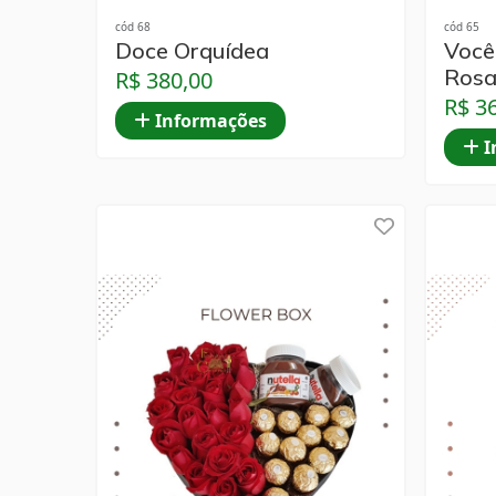
cód 68
cód 65
Doce Orquídea
Você
Rosa
R$ 380,00
R$ 3
Informações
I