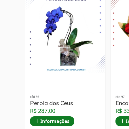
cód 66
cód 97
Pérola dos Céus
Enca
R$ 287,00
R$ 3
Informações
I