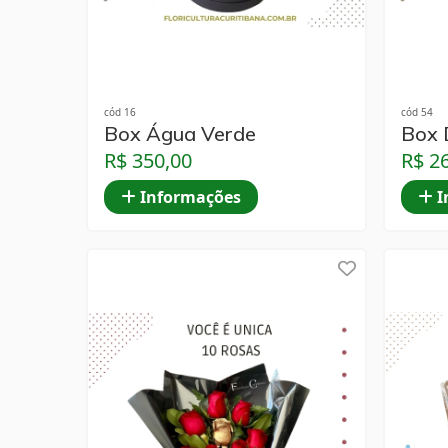
cód 16
cód 54
Box Água Verde
Box 
R$ 350,00
R$ 2
Informações
I