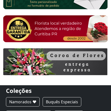
Coleções
Namorados ❤
Buquês Especiais